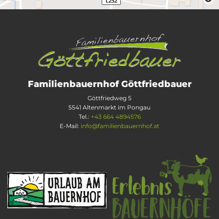
Familienbauernhof Göttfriedbauer
Göttfriedweg 5
5541 Altenmarkt im Pongau
Tel.:
+43 664 4894576
E-Mail:
info@familienbauernhof.at