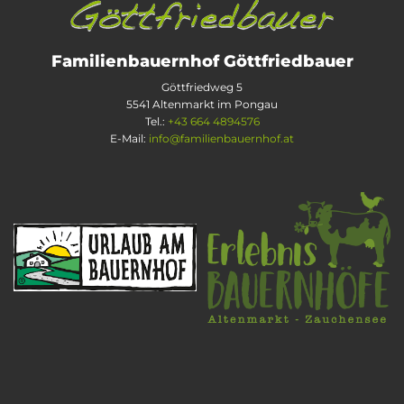
Familienbauernhof Göttfriedbauer
Göttfriedweg 5
5541 Altenmarkt im Pongau
Tel.:
+43 664 4894576
E-Mail:
info@familienbauernhof.at